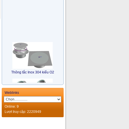
Thông tắc Inox 304 kiểu O2
Weblinks
Online: 9
Lượt truy cập: 2220949
Bẫy Nước Nhiều Hướng Inox
304 kiểu TM