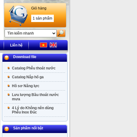
Giỏ hàng
1 sản phẩm
Liên hệ
Download file
Catalog Phễu thoát nước
Catalog Nắp hố ga
Hồ sơ Năng lực
Lưu lượng Bầu thoát nước
mưa
4 Lý do Không nên dùng
Phễu Inox Đúc
Sản phẩm nổi bật