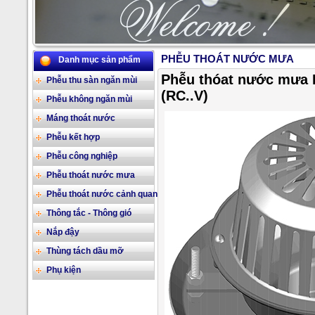
PHỄU THOÁT NƯỚC MƯA
Danh mục sản phẩm
2/17
Phễu thóat nước mưa 
Phễu thu sàn ngăn mùi
(RC..V)
Phễu không ngăn mùi
Máng thoát nước
Phễu kết hợp
Phễu công nghiệp
Phễu thoát nước mưa
Phễu thoát nước cảnh quan
Thông tắc - Thông gió
Nắp đậy
Thùng tách dầu mỡ
Phụ kiện