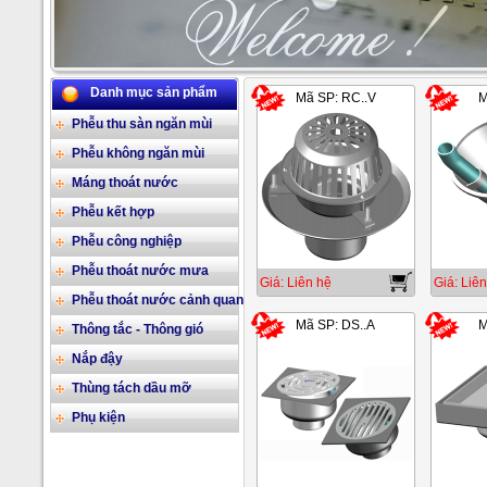
Danh mục sản phẩm
Mã SP: RC..V
M
2/17
Phễu thu sàn ngăn mùi
Phễu không ngăn mùi
Máng thoát nước
Phễu kết hợp
Phễu công nghiệp
Phễu thoát nước mưa
Giá: Liên hệ
Giá: Liên
Phễu thoát nước cảnh quan
Mã SP: DS..A
M
Thông tắc - Thông gió
Nắp đậy
Thùng tách dầu mỡ
Phụ kiện