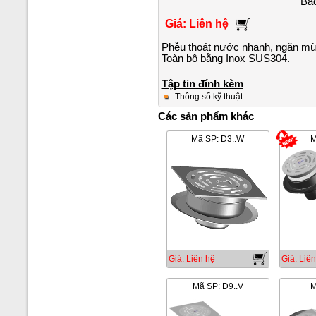
Bảo
Giá: Liên hệ
Phễu thoát nước nhanh, ngăn mùi 
Toàn bộ bằng Inox SUS304.
Tập tin đính kèm
Thông số kỹ thuật
Các sản phẩm khác
Mã SP: D3..W
M
Giá: Liên hệ
Giá: Liên
Mã SP: D9..V
M