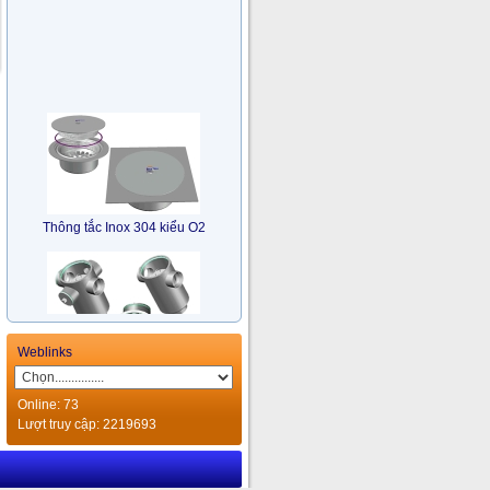
Thông tắc Inox 304 kiểu O2
Weblinks
Bẫy Nước Nhiều Hướng Inox
Online: 73
304 kiểu TM
Lượt truy cập: 2219693