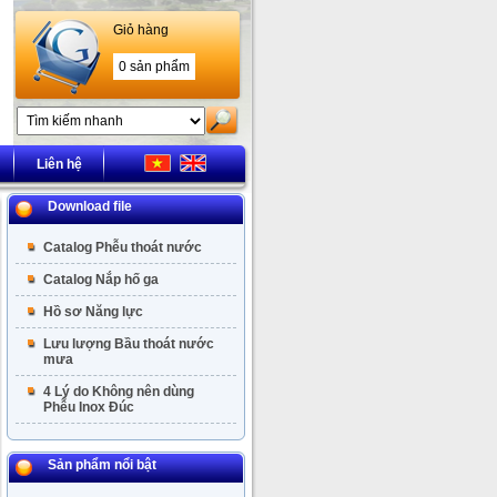
Giỏ hàng
0 sản phẩm
Liên hệ
Download file
Catalog Phễu thoát nước
Catalog Nắp hố ga
Hồ sơ Năng lực
Lưu lượng Bầu thoát nước
mưa
4 Lý do Không nên dùng
Phễu Inox Đúc
Sản phẩm nổi bật