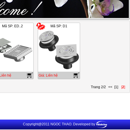
Mã SP: ED..2
Mã SP: D1
2/17
Liên hệ
Giá: Liên hệ
Trang 2/2
<<
[1]
[
2
]
Copyright@2011 NGOC THAO. Developed by