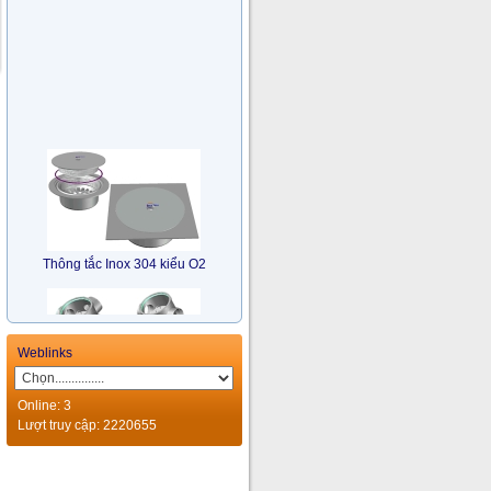
Thông tắc Inox 304 kiểu O2
Weblinks
Online: 3
Lượt truy cập: 2220655
Bẫy Nước Nhiều Hướng Inox
304 kiểu TM