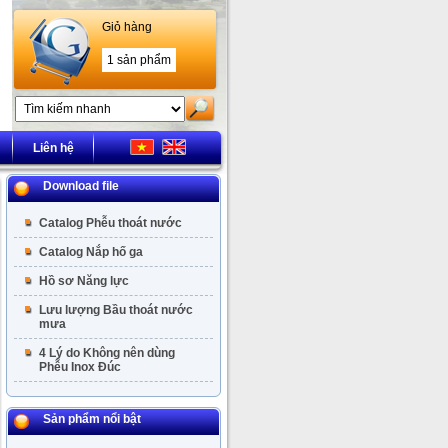
Giỏ hàng
1 sản phẩm
Liên hệ
Download file
Catalog Phễu thoát nước
Catalog Nắp hố ga
Hồ sơ Năng lực
Lưu lượng Bầu thoát nước
mưa
4 Lý do Không nên dùng
Phễu Inox Đúc
Sản phẩm nổi bật