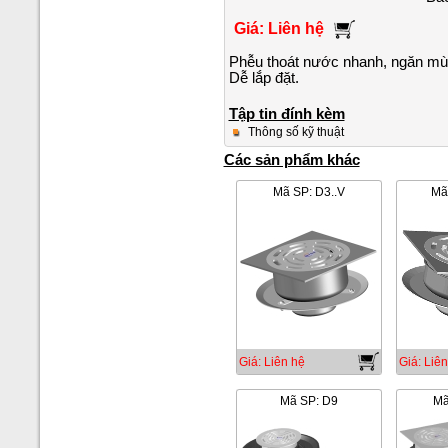
Giá: Liên hệ
Phễu thoát nước nhanh, ngăn mùi 
Dễ lắp đặt.
Tập tin đính kèm
Thông số kỹ thuật
Các sản phẩm khác
Mã SP: D3..V
Mã
Giá: Liên hệ
Giá: Liên
Mã SP: D9
Mã