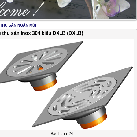
THU SÀN NGĂN MÙI
2/17
 thu sàn Inox 304 kiểu DX..B (DX..B)
Bảo hành: 24