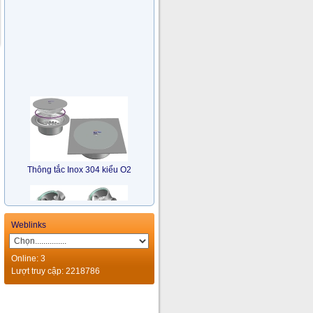
Thông tắc Inox 304 kiểu O2
Weblinks
Online: 3
Lượt truy cập: 2218786
Bẫy Nước Nhiều Hướng Inox
304 kiểu TM