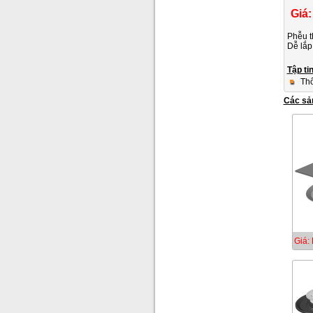
Giá:
Phễu t
Dễ lắp
Tập ti
Thô
Các sả
Giá: 