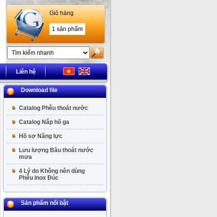
Giỏ hàng
1 sản phẩm
Liên hệ
Download file
Catalog Phễu thoát nước
Catalog Nắp hố ga
Hồ sơ Năng lực
Lưu lượng Bầu thoát nước
mưa
4 Lý do Không nên dùng
Phễu Inox Đúc
Sản phẩm nổi bật