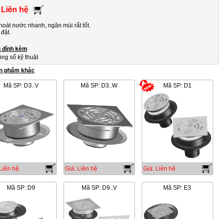
 Liên hệ
hoát nước nhanh, ngăn mùi rất tốt.
 đặt.
n đính kèm
ng số kỹ thuật
n phẩm khác
Mã SP: D3..V
Mã SP: D3..W
Mã SP: D1
Liên hệ
Giá: Liên hệ
Giá: Liên hệ
Mã SP: D9
Mã SP: D9..V
Mã SP: E3