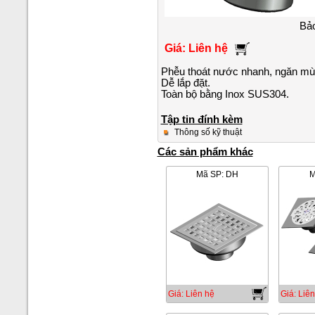
Bảo
Giá: Liên hệ
Phễu thoát nước nhanh, ngăn mùi 
Dễ lắp đặt.
Toàn bộ bằng Inox SUS304.
Tập tin đính kèm
Thông số kỹ thuật
Các sản phẩm khác
Mã SP: DH
M
Giá: Liên hệ
Giá: Liên