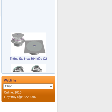
Thông tắc Inox 304 kiểu O2
Weblinks
Online: 2010
Lượt truy cập: 2223096
Bẫy Nước Nhiều Hướng Inox
304 kiểu TM