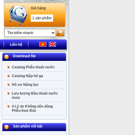
Giỏ hàng
1 sản phẩm
Liên hệ
Download file
Catalog Phễu thoát nước
Catalog Nắp hố ga
Hồ sơ Năng lực
Lưu lượng Bầu thoát nước
mưa
4 Lý do Không nên dùng
Phễu Inox Đúc
Sản phẩm nổi bật