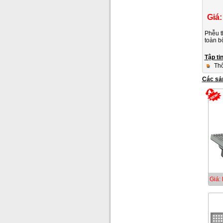
Giá:
Phễu t
toàn b
Tập ti
Thô
Các sả
Giá: 