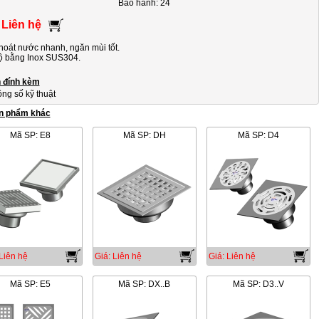
Bảo hành: 24
 Liên hệ
hoát nước nhanh, ngăn mùi tốt.
ộ bằng Inox SUS304.
n đính kèm
ng số kỹ thuật
n phẩm khác
Mã SP: E8
Mã SP: DH
Mã SP: D4
Liên hệ
Giá: Liên hệ
Giá: Liên hệ
Mã SP: E5
Mã SP: DX..B
Mã SP: D3..V