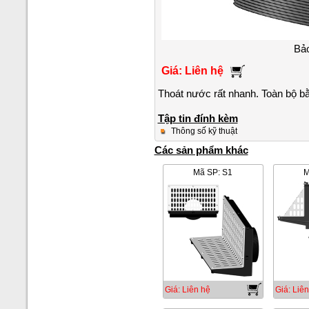
Bảo
Giá: Liên hệ
Thoát nước rất nhanh. Toàn bộ b
Tập tin đính kèm
Thông số kỹ thuật
Các sản phẩm khác
Mã SP: S1
M
Giá: Liên hệ
Giá: Liên