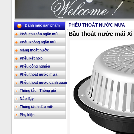
PHỄU THOÁT NƯỚC MƯA
Danh mục sản phẩm
2/17
Bầu thoát nước mái Xi
Phễu thu sàn ngăn mùi
Phễu không ngăn mùi
Máng thoát nước
Phễu kết hợp
Phễu công nghiệp
Phễu thoát nước mưa
Phễu thoát nước cảnh quan
Thông tắc - Thông gió
Nắp đậy
Thùng tách dầu mỡ
Phụ kiện