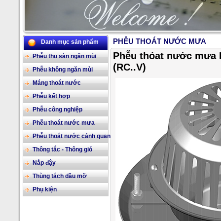
PHỄU THOÁT NƯỚC MƯA
Danh mục sản phẩm
2/17
Phễu thóat nước mưa 
Phễu thu sàn ngăn mùi
(RC..V)
Phễu không ngăn mùi
Máng thoát nước
Phễu kết hợp
Phễu công nghiệp
Phễu thoát nước mưa
Phễu thoát nước cảnh quan
Thông tắc - Thông gió
Nắp đậy
Thùng tách dầu mỡ
Phụ kiện