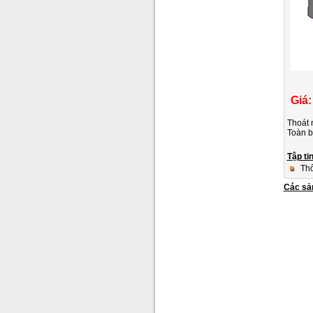
Giá:
Thoát 
Toàn b
Tập ti
Thô
Các sả