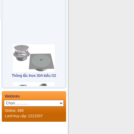
Thông tắc Inox 304 kiểu O2
Weblinks
Online: 490
Lượt truy cập: 2221507
Bẫy Nước Nhiều Hướng Inox
304 kiểu TM