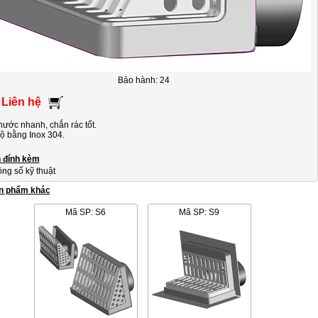
Bảo hành: 24
 Liên hệ
nước nhanh, chắn rác tốt.
ộ bằng Inox 304.
n đính kèm
ng số kỹ thuật
n phẩm khác
Mã SP: S6
Mã SP: S9