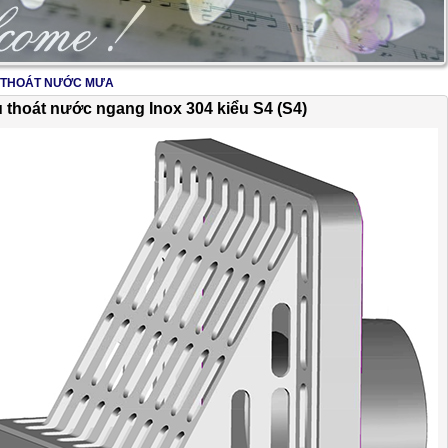
 THOÁT NƯỚC MƯA
2/17
 thoát nước ngang Inox 304 kiểu S4 (S4)