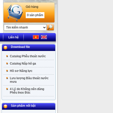
Giỏ hàng
0 sản phẩm
Liên hệ
Download file
Catalog Phễu thoát nước
Catalog Nắp hố ga
Hồ sơ Năng lực
Lưu lượng Bầu thoát nước
mưa
4 Lý do Không nên dùng
Phễu Inox Đúc
Sản phẩm nổi bật