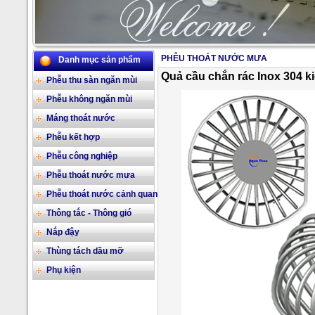
PHỄU THOÁT NƯỚC MƯA
Danh mục sản phẩm
2/17
Quả cầu chắn rác Inox 304 ki
Phễu thu sàn ngăn mùi
Phễu không ngăn mùi
Máng thoát nước
Phễu kết hợp
Phễu công nghiệp
Phễu thoát nước mưa
Phễu thoát nước cảnh quan
Thông tắc - Thông gió
Nắp đậy
Thùng tách dầu mỡ
Phụ kiện