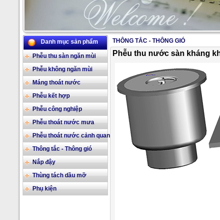
THÔNG TẮC - THÔNG GIÓ
Danh mục sản phẩm
2/17
Phễu thu nước sàn kháng khu
Phễu thu sàn ngăn mùi
Phễu không ngăn mùi
Máng thoát nước
Phễu kết hợp
Phễu công nghiệp
Phễu thoát nước mưa
Phễu thoát nước cảnh quan
Thông tắc - Thông gió
Nắp đậy
Thùng tách dầu mỡ
Phụ kiện