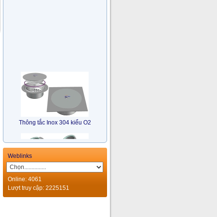
Thông tắc Inox 304 kiểu O2
Weblinks
Online: 4061
Lượt truy cập: 2225151
Bẫy Nước Nhiều Hướng Inox
304 kiểu TM