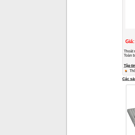
Giá:
Thoát 
Toàn b
Tập ti
Thô
Các sả