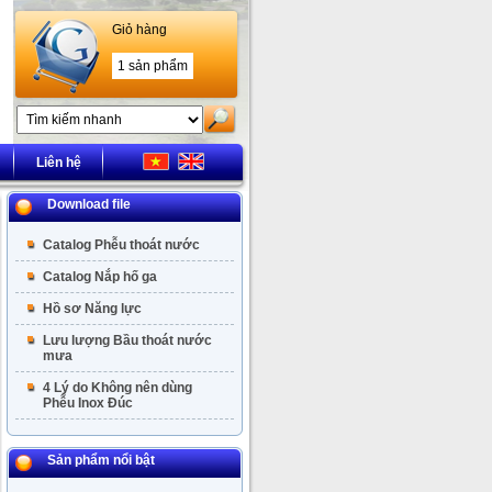
Giỏ hàng
1 sản phẩm
Liên hệ
Download file
Catalog Phễu thoát nước
Catalog Nắp hố ga
Hồ sơ Năng lực
Lưu lượng Bầu thoát nước
mưa
4 Lý do Không nên dùng
Phễu Inox Đúc
Sản phẩm nổi bật