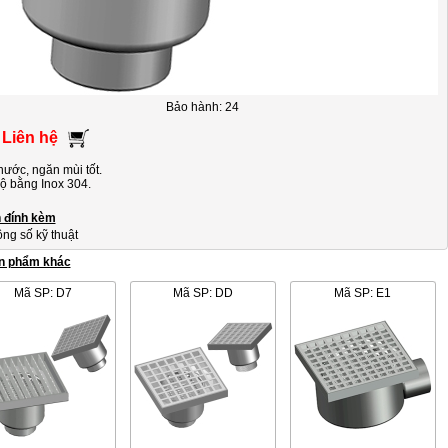
Bảo hành: 24
 Liên hệ
nước, ngăn mùi tốt.
ộ bằng Inox 304.
n đính kèm
ng số kỹ thuật
n phẩm khác
Mã SP: D7
Mã SP: DD
Mã SP: E1