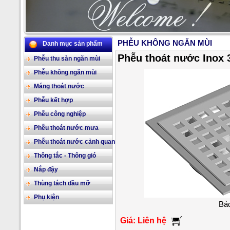
PHỄU KHÔNG NGĂN MÙI
Danh mục sản phẩm
2/17
Phễu thoát nước Inox 3
Phễu thu sàn ngăn mùi
Phễu không ngăn mùi
Máng thoát nước
Phễu kết hợp
Phễu công nghiệp
Phễu thoát nước mưa
Phễu thoát nước cảnh quan
Thông tắc - Thông gió
Nắp đậy
Thùng tách dầu mỡ
Phụ kiện
Bảo
Giá: Liên hệ