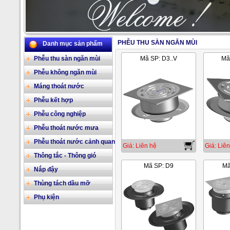
PHỄU THU SÀN NGĂN MÙI
Danh mục sản phẩm
2/17
Phễu thu sàn ngăn mùi
Mã SP: D3..V
Mã
Phễu không ngăn mùi
Máng thoát nước
Phễu kết hợp
Phễu công nghiệp
Phễu thoát nước mưa
Phễu thoát nước cảnh quan
Giá: Liên hệ
Giá: Liên
Thông tắc - Thông gió
Mã SP: D9
Mã
Nắp đậy
Thùng tách dầu mỡ
Phụ kiện