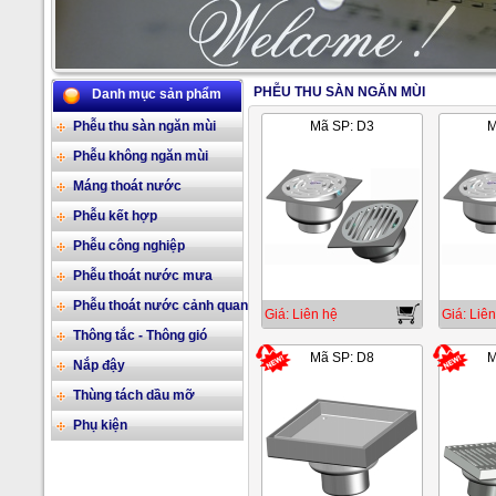
PHỄU THU SÀN NGĂN MÙI
Danh mục sản phẩm
2/17
Phễu thu sàn ngăn mùi
Mã SP: D3
M
Phễu không ngăn mùi
Máng thoát nước
Phễu kết hợp
Phễu công nghiệp
Phễu thoát nước mưa
Phễu thoát nước cảnh quan
Giá: Liên hệ
Giá: Liên
Thông tắc - Thông gió
Mã SP: D8
M
Nắp đậy
Thùng tách dầu mỡ
Phụ kiện