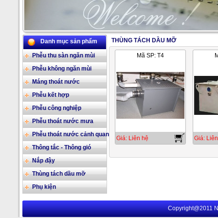
THÙNG TÁCH DẦU MỠ
Danh mục sản phẩm
2/17
Phễu thu sàn ngăn mùi
Mã SP: T4
M
Phễu không ngăn mùi
Máng thoát nước
Phễu kết hợp
Phễu công nghiệp
Phễu thoát nước mưa
Phễu thoát nước cảnh quan
Giá: Liên hệ
Giá: Liên
Thông tắc - Thông gió
Nắp đậy
Thùng tách dầu mỡ
Phụ kiện
Copyright@2011 