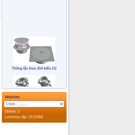
Thông tắc Inox 304 kiểu O2
Weblinks
Online: 3
Bẫy Nước Nhiều Hướng Inox
Lượt truy cập: 2219366
304 kiểu TM