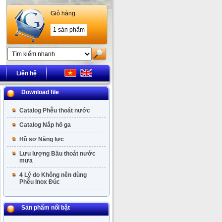
Giỏ hàng
1 sản phẩm
Liên hệ
Download file
Catalog Phễu thoát nước
Catalog Nắp hố ga
Hồ sơ Năng lực
Lưu lượng Bầu thoát nước
mưa
4 Lý do Không nên dùng
Phễu Inox Đúc
Sản phẩm nổi bật