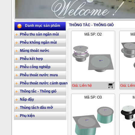
THÔNG TẮC - THÔNG GIÓ
Danh mục sản phẩm
2/17
Phễu thu sàn ngăn mùi
Mã SP: O2
Mã
Phễu không ngăn mùi
Máng thoát nước
Phễu kết hợp
Phễu công nghiệp
Phễu thoát nước mưa
Phễu thoát nước cảnh quan
Giá: Liên hệ
Giá: Liên
Thông tắc - Thông gió
Mã SP: O3
M
Nắp đậy
Thùng tách dầu mỡ
Phụ kiện