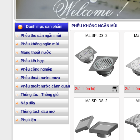
PHỄU KHÔNG NGĂN MÙI
Danh mục sản phẩm
2/17
Phễu thu sàn ngăn mùi
Mã SP: D3..2
Mã 
Phễu không ngăn mùi
Máng thoát nước
Phễu kết hợp
Phễu công nghiệp
Phễu thoát nước mưa
Phễu thoát nước cảnh quan
Giá: Liên hệ
Giá: Liên
Thông tắc - Thông gió
Mã SP: D8..2
Mã
Nắp đậy
Thùng tách dầu mỡ
Phụ kiện