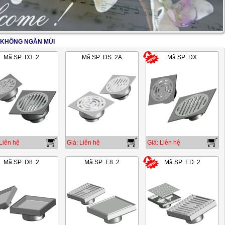
 KHÔNG NGĂN MÙI
2/17
Mã SP: D3..2
Mã SP: DS..2A
Mã SP: DX
Liên hệ
Giá: Liên hệ
Giá: Liên hệ
Mã SP: D8..2
Mã SP: E8..2
Mã SP: ED..2