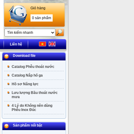
Giỏ hàng
0 sản phẩm
Liên hệ
Download file
Catalog Phễu thoát nước
Catalog Nắp hố ga
Hồ sơ Năng lực
Lưu lượng Bầu thoát nước
mưa
4 Lý do Không nên dùng
Phễu Inox Đúc
Sản phẩm nổi bật