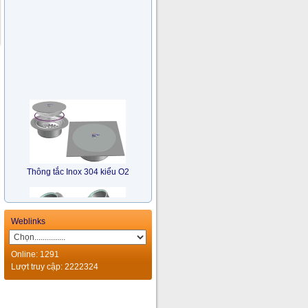
Thông tắc Inox 304 kiểu O2
Weblinks
Online: 1291
Lượt truy cập: 2222324
Bẫy Nước Nhiều Hướng Inox
304 kiểu TM