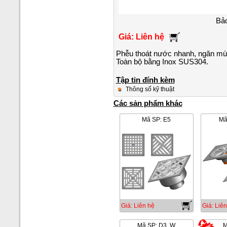
Bảo
Giá: Liên hệ
Phễu thoát nước nhanh, ngăn mùi 
Toàn bộ bằng Inox SUS304.
Tập tin đính kèm
Thông số kỹ thuật
Các sản phẩm khác
Mã SP: E5
Mã
Giá: Liên hệ
Giá: Liên
Mã SP: D3..W
M