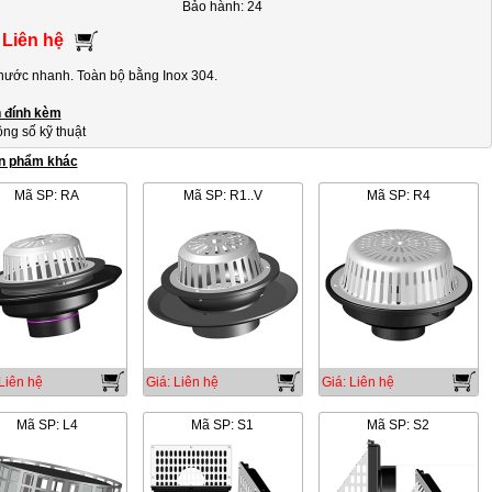
Bảo hành: 24
 Liên hệ
nước nhanh. Toàn bộ bằng Inox 304.
n đính kèm
ng số kỹ thuật
n phẩm khác
Mã SP: RA
Mã SP: R1..V
Mã SP: R4
Liên hệ
Giá: Liên hệ
Giá: Liên hệ
Mã SP: L4
Mã SP: S1
Mã SP: S2