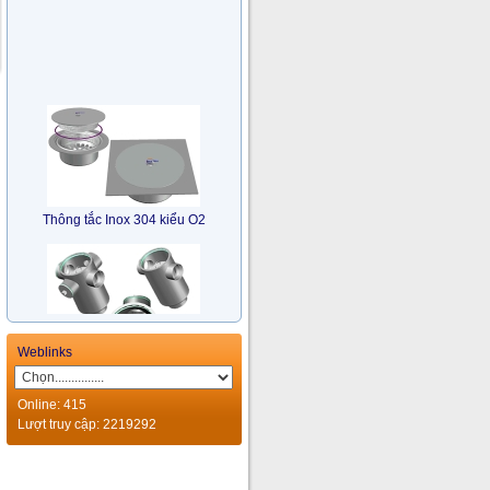
Thông tắc Inox 304 kiểu O2
Weblinks
Bẫy Nước Nhiều Hướng Inox
Online: 415
304 kiểu TM
Lượt truy cập: 2219292