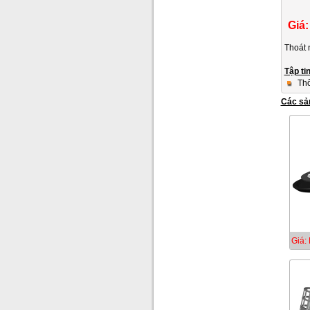
Giá:
Thoát 
Tập ti
Thô
Các sả
Giá: 