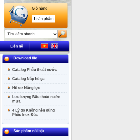
Giỏ hàng
1 sản phẩm
Liên hệ
Download file
Catalog Phễu thoát nước
Catalog Nắp hố ga
Hồ sơ Năng lực
Lưu lượng Bầu thoát nước
mưa
4 Lý do Không nên dùng
Phễu Inox Đúc
Sản phẩm nổi bật